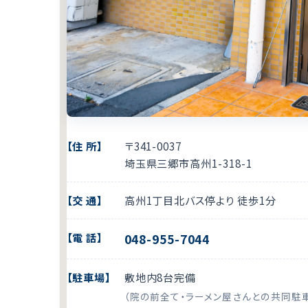
【住 所】
〒341-0037
埼玉県
三郷市
高州1-318-1
【交 通】
高州1丁目北バス停より 徒歩1分
【電 話】
048-955-7044
【駐車場】
敷地内8台完備
（院の前全て・ラーメン屋さんとの共同駐