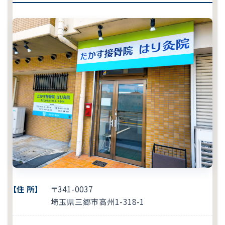
【住 所】
〒341-0037
埼玉県
三郷市
高州1-318-1